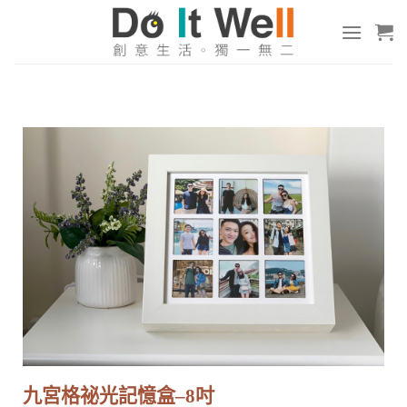
九宮格祕光記憶盒–8吋